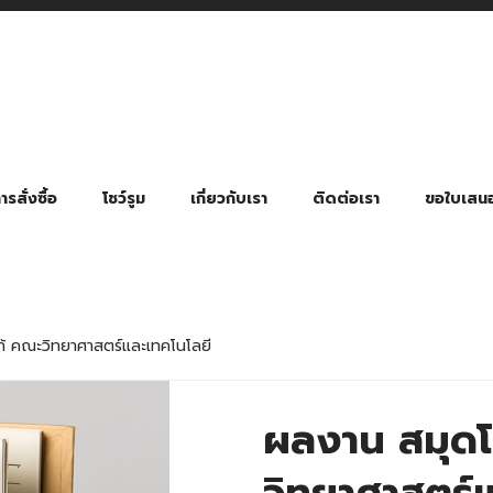
รสั่งซื้อ
โชว์รูม
เกี่ยวกับเรา
ติดต่อเรา
ขอใบเสน
มี่ยมตามหมวดหมู่ธุรกิจ
ล้อง สายคล้องแมส สายคล้องคอ
พา
ําร่วย งานฌาปนกิจ งานศพ
ุญ งานบวช
ของพรีเมี่ยมธุรกิจกีฬาและสุขภาพ
ของพรีเมี่ยมหมวดหมู่แคมป์ปิ้ง
ของพรีเมี่ยมสำหรับโรงแรม รีสอร์ท
ของที่ระลึก ของพรีเมี่ยมโรงเรียน การศึกษา
ของพรีเมี่ยมสำหรับกลุ่มธุรกิจขนาดเล็ก (SME)
ของที่ระลึกงานเกษียณอายุ
ของพรีเมี่ยมวัด ของที่ระลึกถวายพระสงฆ์
ของสมนาคุณ ของที่ระลึก ของชำร่วย
ขวดแบ่ง ขวดพกพา ขวดสเปรย์
สินค้าป้องกัน COVID-19 อื่น ๆ
ร่มพับ 2 ตอน Manual
ร่มพับ 2 ตอน Auto
ร่มพับ 3 ตอน Manual
ร่มพับ 3 ตอน Auto
ร่มตอนเดียว 24″ โครงเห
ร่มตอนเดียว 24″ โครงไฟเบอร์
ร่มตอนเดียว 24″ โครงไม้
ร่มกอล์ฟ 28″ โครงไฟเบอร์
ร่มกอล์ฟ 30″ โครงไฟเบอร์
ร่มกลอ์ฟ 30″ โครงเหล็ก
ร่มกอล์ฟ 30″ 2 ชั้น
ก้ คณะวิทยาศาสตร์และเทคโนโลยี
ผลงาน สมุดโ