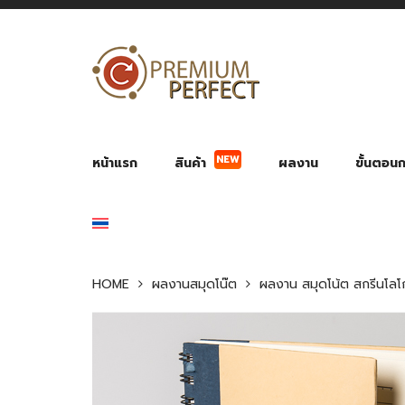
NEW
หน้าแรก
สินค้า
ผลงาน
ขั้นตอนกา
ผลงาน POWER BANK แบตสำรอง
ของพรีเ
สินค้าป้องกัน COVID-19
สายค
อุปกรณ์เสริมกระบอกน้ำ
พัดลมมือถือ พัดลมพก
ของช
ของชำร่วยงานบ
HOME
ผลงานสมุดโน๊ต
ผลงาน สมุดโน้ต สกรีนโลโ