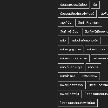
รับผลิตของพรีเมี่ยม
ร่ม
ร่มตอนเดียวโครงไฟเบอร์
ร่มพั
สมุดโน๊ต
สินค้า Premium
สินค้าพรีเมี่ยม
สินค้าพรีเมี่ยมขา
แก้ว
แก้วน้ำเก็บความเย็น
แก้วสูญญากาศ
แก้วสแตนเลส
แก้วสแตนเลส สกรีน
แก้วเก็บคว
แก้วเก็บอุณหภูมิ
แก้วเชค
แบตสำรอง
แฟลชไดร์ฟ
แฟลชไดร์ฟการ์ด
แฟลชไดร์ฟโล
แฟลชไดร์ฟไม้
โรงงานผลิตสินค้
โรงงานผลิตสินค้าพรีเมี่ยม