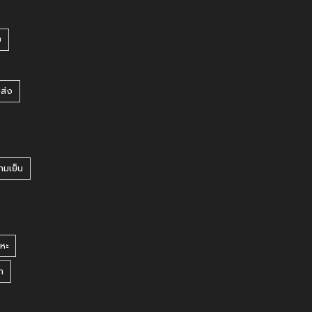
บ
ยส่ง
ามเย็น
หะ
า