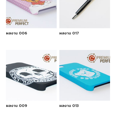
ผลงาน 006
ผลงาน 017
ผลงาน 009
ผลงาน 013