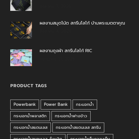
สิงหาคม 7, 2026
ผลงานสมุดโน้ต สกรีนโลโก้ บ้านพระเมตตาคุณ
สิงหาคม 4, 2026
ผลงานถุงผ้า สกรีนโลโก้ RIC
กรกฎาคม 31, 2026
PRODUCT TAGS
Powerbank
Power Bank
กระบอกน้ำ
กระบอกน้ำพลาสติก
กระบอกน้ำฟางข้าว
กระบอกน้ำสแตนเลส
กระบอกน้ำสแตนเลส สกรีน
กระบอกน้ำสแตนเลส สั่งผลิต
กระบอกน้ำเก็บความเย็น