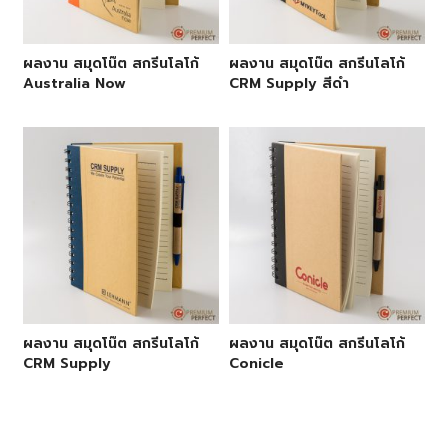
ผลงาน สมุดโน๊ต สกรีนโลโก้
ผลงาน สมุดโน๊ต สกรีนโลโก้
Australia Now
CRM Supply สีดำ
ผลงาน สมุดโน๊ต สกรีนโลโก้
ผลงาน สมุดโน๊ต สกรีนโลโก้
CRM Supply
Conicle