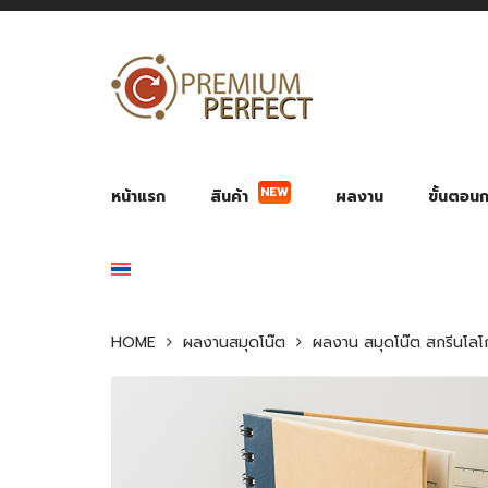
NEW
หน้าแรก
สินค้า
ผลงาน
ขั้นตอนกา
ผลงาน POWER BANK แบตสำรอง
ของพรีเ
สินค้าป้องกัน COVID-19
สายค
อุปกรณ์เสริมกระบอกน้ำ
พัดลมมือถือ พัดลมพก
ของช
ของชำร่วยงานบ
HOME
ผลงานสมุดโน๊ต
ผลงาน สมุดโน๊ต สกรีนโลโ