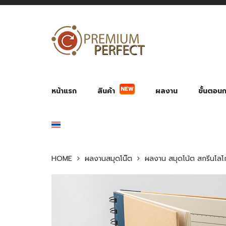
NEW
หน้าแรก
สินค้า
ผลงาน
ขั้นตอนกา
ผลงาน POWER BANK แบตสำรอง
ของพรีเ
สินค้าป้องกัน COVID-19
สายค
อุปกรณ์เสริมกระบอกน้ำ
พัดลมมือถือ พัดลมพก
ของช
ของชำร่วยงานบ
HOME
ผลงานสมุดโน๊ต
ผลงาน สมุดโน้ต สกรีนโล