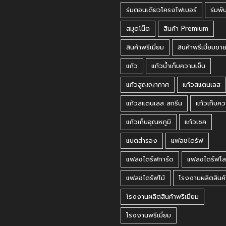
ร่มตอนเดียวโครงไฟเบอร์
ร่มพั
สมุดโน๊ต
สินค้า Premium
สินค้าพรีเมี่ยม
สินค้าพรีเมี่ยมขา
แก้ว
แก้วน้ำเก็บความเย็น
แก้วสูญญากาศ
แก้วสแตนเลส
แก้วสแตนเลส สกรีน
แก้วเก็บคว
แก้วเก็บอุณหภูมิ
แก้วเชค
แบตสำรอง
แฟลชไดร์ฟ
แฟลชไดร์ฟการ์ด
แฟลชไดร์ฟโล
แฟลชไดร์ฟไม้
โรงงานผลิตสินค้
โรงงานผลิตสินค้าพรีเมี่ยม
โรงงานพรีเมี่ยม