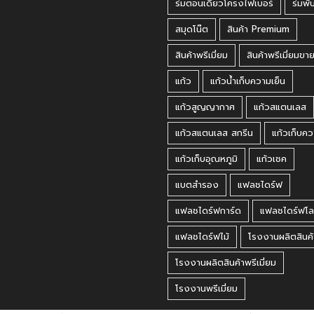
ร่มตอนเดียวโครงไฟเบอร์
ร่มพั
สมุดโน๊ต
สินค้า Premium
สินค้าพรีเมี่ยม
สินค้าพรีเมี่ยมขา
แก้ว
แก้วน้ำเก็บความเย็น
แก้วสูญญากาศ
แก้วสแตนเลส
แก้วสแตนเลส สกรีน
แก้วเก็บคว
แก้วเก็บอุณหภูมิ
แก้วเชค
แบตสำรอง
แฟลชไดร์ฟ
แฟลชไดร์ฟการ์ด
แฟลชไดร์ฟโล
แฟลชไดร์ฟไม้
โรงงานผลิตสินค้
โรงงานผลิตสินค้าพรีเมี่ยม
โรงงานพรีเมี่ยม