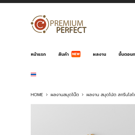
NEW
หน้าแรก
สินค้า
ผลงาน
ขั้นตอนกา
ผลงาน POWER BANK แบตสำรอง
ของพรีเ
สินค้าป้องกัน COVID-19
สายค
อุปกรณ์เสริมกระบอกน้ำ
พัดลมมือถือ พัดลมพก
ของช
ของชำร่วยงานบ
HOME
ผลงานสมุดโน๊ต
ผลงาน สมุดโน้ต สกรีนโลโ