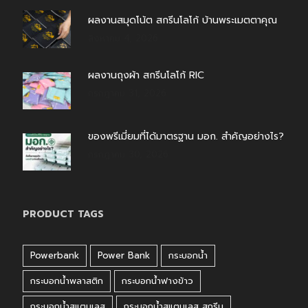
ผลงานสมุดโน้ต สกรีนโลโก้ บ้านพระเมตตาคุณ
สิงหาคม 4, 2026
ผลงานถุงผ้า สกรีนโลโก้ RIC
กรกฎาคม 31, 2026
ของพรีเมี่ยมที่ได้มาตรฐาน มอก. สำคัญอย่างไร?
กรกฎาคม 30, 2026
PRODUCT TAGS
Powerbank
Power Bank
กระบอกน้ำ
กระบอกน้ำพลาสติก
กระบอกน้ำฟางข้าว
กระบอกน้ำสแตนเลส
กระบอกน้ำสแตนเลส สกรีน