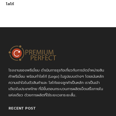
โลโก้
โรงงานของพรีเมี่ยม ดำเนินการธุรกิจเกี่ยวกับการจัดจำหน่ายสิน
ค้าพรีเมี่ยม พร้อมทำโลโก้ (Logo) ในรูปแบบต่างๆ โดยเน้นหลัก
ความเข้าใจในตัวสินค้าและ โลโก้ของลูกค้าเป็นหลัก เราเป็นเจ้า
เดียวในประเทศไทย ที่มีขั้นตอนกระบวนการผลิตเบ็ดเสร็จภายใน
แห่งเดียว ด้วยการผลิตที่ใช้ระยะเวลาระยะสั้น..
RECENT POST