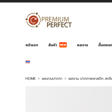
NEW
หน้าแรก
สินค้า
ผลงาน
ขั้นตอนกา
ผลงาน POWER BANK แบตสำรอง
ของพรีเ
สินค้าป้องกัน COVID-19
สายค
อุปกรณ์เสริมกระบอกน้ำ
พัดลมมือถือ พัดลมพก
ของช
ของชำร่วยงานบ
HOME
ผลงานปากกา
ผลงาน ปากกาพลาสติก สกรีน