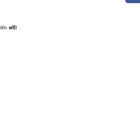
ฟฟิค
ฟรี!