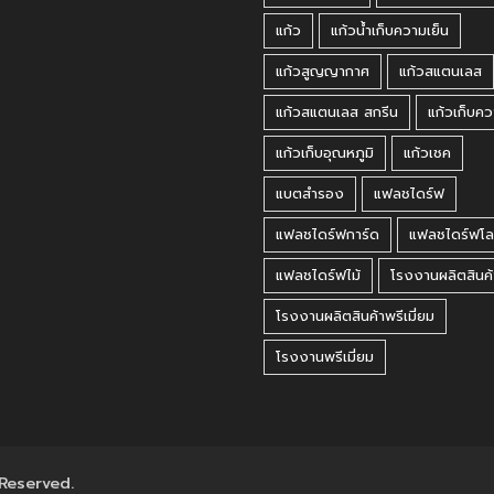
แก้ว
แก้วน้ำเก็บความเย็น
แก้วสูญญากาศ
แก้วสแตนเลส
แก้วสแตนเลส สกรีน
แก้วเก็บคว
แก้วเก็บอุณหภูมิ
แก้วเชค
แบตสำรอง
แฟลชไดร์ฟ
แฟลชไดร์ฟการ์ด
แฟลชไดร์ฟโล
แฟลชไดร์ฟไม้
โรงงานผลิตสินค้
โรงงานผลิตสินค้าพรีเมี่ยม
โรงงานพรีเมี่ยม
 Reserved.