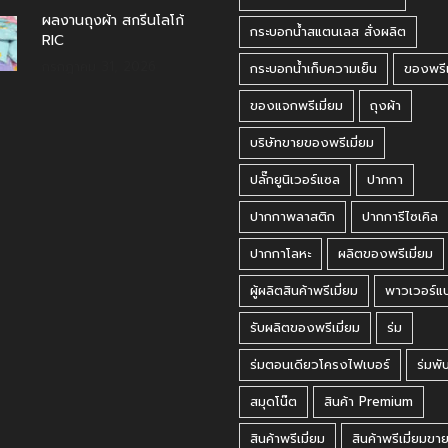
ผลงานถุงผ้า สกรีนโลโก้
กระบอกน้ำสแตนเลส สั่งผลิต
RIC
กรกฎาคม 31, 2026
กระบอกน้ำเก็บความเย็น
ของพรีเ
ของแจกพรีเมี่ยม
ถุงผ้า
บริษัทขายของพรีเมี่ยม
ปลั๊กยูนิเวอร์แซล
ปากกา
ปากกาพลาสติก
ปากการีไซเคิล
ปากกาโลหะ
ผลิตของพรีเมี่ยม
ผู้ผลิตสินค้าพรีเมี่ยม
พาวเวอร์แ
รับผลิตของพรีเมี่ยม
ร่ม
ร่มตอนเดียวโครงไฟเบอร์
ร่มพั
สมุดโน๊ต
สินค้า Premium
สินค้าพรีเมี่ยม
สินค้าพรีเมี่ยมขา