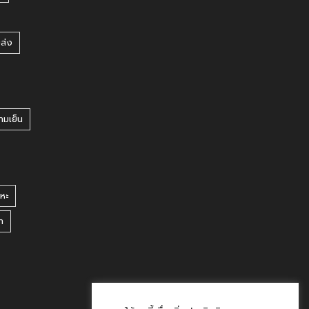
ยส่ง
ามเย็น
หะ
า