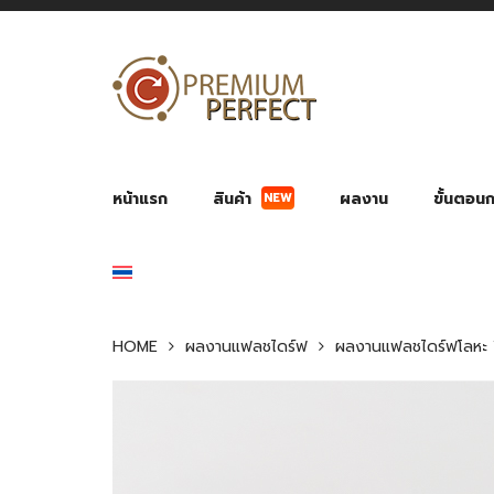
NEW
หน้าแรก
สินค้า
ผลงาน
ขั้นตอนกา
ผลงาน POWER BANK แบตสำรอง
ของพรีเ
สินค้าป้องกัน COVID-19
สายค
อุปกรณ์เสริมกระบอกน้ำ
พัดลมมือถือ พัดลมพก
ของช
ของชำร่วยงานบ
HOME
ผลงานแฟลชไดร์ฟ
ผลงานแฟลชไดร์ฟโลหะ