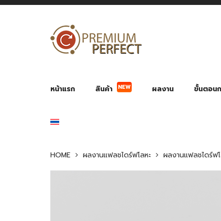
NEW
หน้าแรก
สินค้า
ผลงาน
ขั้นตอนกา
ผลงาน POWER BANK แบตสำรอง
ของพรีเ
สินค้าป้องกัน COVID-19
สายค
อุปกรณ์เสริมกระบอกน้ำ
พัดลมมือถือ พัดลมพก
ของช
ของชำร่วยงานบ
HOME
ผลงานแฟลชไดร์ฟโลหะ
ผลงานแฟลชไดร์ฟ