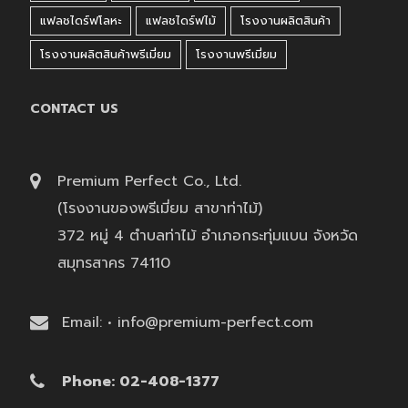
แฟลชไดร์ฟโลหะ
แฟลชไดร์ฟไม้
โรงงานผลิตสินค้า
โรงงานผลิตสินค้าพรีเมี่ยม
โรงงานพรีเมี่ยม
CONTACT US
Premium Perfect Co., Ltd.
(โรงงานของพรีเมี่ยม สาขาท่าไม้)
372 หมู่ 4 ตำบลท่าไม้ อำเภอกระทุ่มแบน จังหวัด
สมุทรสาคร 74110
Email: • info@premium-perfect.com
Phone: 02-408-1377