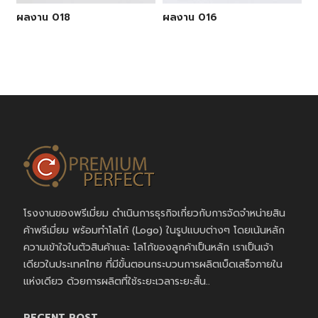
ผลงาน 018
ผลงาน 016
โรงงานของพรีเมี่ยม ดำเนินการธุรกิจเกี่ยวกับการจัดจำหน่ายสิน
ค้าพรีเมี่ยม พร้อมทำโลโก้ (Logo) ในรูปแบบต่างๆ โดยเน้นหลัก
ความเข้าใจในตัวสินค้าและ โลโก้ของลูกค้าเป็นหลัก เราเป็นเจ้า
เดียวในประเทศไทย ที่มีขั้นตอนกระบวนการผลิตเบ็ดเสร็จภายใน
แห่งเดียว ด้วยการผลิตที่ใช้ระยะเวลาระยะสั้น..
RECENT POST