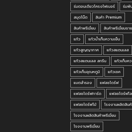
ร่มตอนเดียวโครงไฟเบอร์
ร่มพั
สมุดโน๊ต
สินค้า Premium
สินค้าพรีเมี่ยม
สินค้าพรีเมี่ยมขา
แก้ว
แก้วน้ำเก็บความเย็น
แก้วสูญญากาศ
แก้วสแตนเลส
แก้วสแตนเลส สกรีน
แก้วเก็บคว
แก้วเก็บอุณหภูมิ
แก้วเชค
แบตสำรอง
แฟลชไดร์ฟ
แฟลชไดร์ฟการ์ด
แฟลชไดร์ฟโล
แฟลชไดร์ฟไม้
โรงงานผลิตสินค้
โรงงานผลิตสินค้าพรีเมี่ยม
โรงงานพรีเมี่ยม