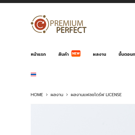
หน้าแรก
สินค้า
ผลงาน
ขั้นตอนกา
NEW
ผลงาน POWER BANK แบตสำรอง
ของพรีเ
สินค้าป้องกัน COVID-19
สายค
อุปกรณ์เสริมกระบอกน้ำ
พัดลมมือถือ พัดลมพก
ของช
ของชำร่วยงานบ
HOME
ผลงาน
ผลงานแฟลชไดร์ฟ LICENSE