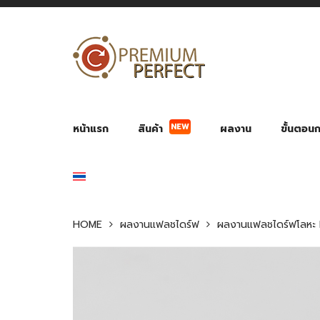
NEW
หน้าแรก
สินค้า
ผลงาน
ขั้นตอนกา
ผลงาน POWER BANK แบตสำรอง
ของพรีเ
สินค้าป้องกัน COVID-19
สายค
อุปกรณ์เสริมกระบอกน้ำ
พัดลมมือถือ พัดลมพก
ของช
ของชำร่วยงานบ
HOME
ผลงานแฟลชไดร์ฟ
ผลงานแฟลชไดร์ฟโลหะ