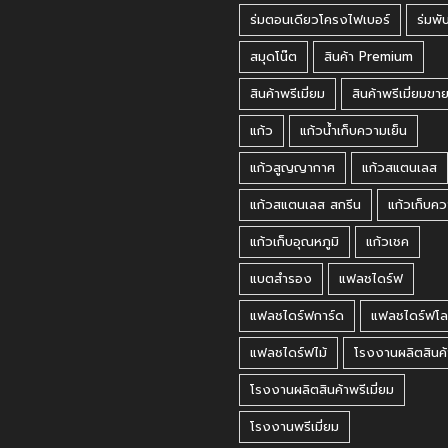
ร่มตอนเดียวโครงไฟเบอร์
ร่มพั
สมุดโน๊ต
สินค้า Premium
สินค้าพรีเมี่ยม
สินค้าพรีเมี่ยมขา
แก้ว
แก้วน้ำเก็บความเย็น
แก้วสูญญากาศ
แก้วสแตนเลส
แก้วสแตนเลส สกรีน
แก้วเก็บคว
แก้วเก็บอุณหภูมิ
แก้วเชค
แบตสำรอง
แฟลชไดร์ฟ
แฟลชไดร์ฟการ์ด
แฟลชไดร์ฟโล
แฟลชไดร์ฟไม้
โรงงานผลิตสินค้
โรงงานผลิตสินค้าพรีเมี่ยม
โรงงานพรีเมี่ยม