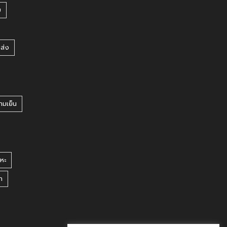
บ
ยส่ง
ามเย็น
หะ
า