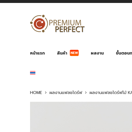
NEW
หน้าแรก
สินค้า
ผลงาน
ขั้นตอนกา
ผลงาน POWER BANK แบตสำรอง
ของพรีเ
สินค้าป้องกัน COVID-19
สายค
อุปกรณ์เสริมกระบอกน้ำ
พัดลมมือถือ พัดลมพก
ของช
ของชำร่วยงานบ
HOME
ผลงานแฟลชไดร์ฟ
ผลงานแฟลชไดร์ฟไม้ K