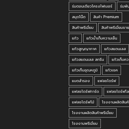
ร่มตอนเดียวโครงไฟเบอร์
ร่มพั
สมุดโน๊ต
สินค้า Premium
สินค้าพรีเมี่ยม
สินค้าพรีเมี่ยมขา
แก้ว
แก้วน้ำเก็บความเย็น
แก้วสูญญากาศ
แก้วสแตนเลส
แก้วสแตนเลส สกรีน
แก้วเก็บคว
แก้วเก็บอุณหภูมิ
แก้วเชค
แบตสำรอง
แฟลชไดร์ฟ
แฟลชไดร์ฟการ์ด
แฟลชไดร์ฟโล
แฟลชไดร์ฟไม้
โรงงานผลิตสินค้
โรงงานผลิตสินค้าพรีเมี่ยม
โรงงานพรีเมี่ยม