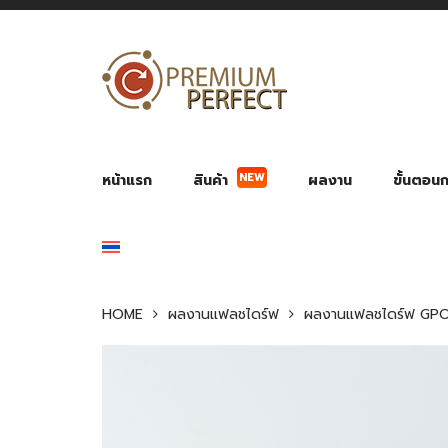
NEW
หน้าแรก
สินค้า
ผลงาน
ขั้นตอนกา
ผลงาน POWER BANK แบตสำรอง
ของพรีเ
สินค้าป้องกัน COVID-19
สายค
อุปกรณ์เสริมกระบอกน้ำ
พัดลมมือถือ พัดลมพก
ของช
ของชำร่วยงานบ
HOME
ผลงานแฟลชไดร์ฟ
ผลงานแฟลชไดร์ฟ GPO 