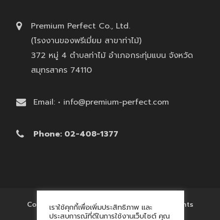
Premium Perfect Co., Ltd.
(โรงงานของพรีเมี่ยม สาขาท่าไม้)
372 หมู่ 4 ตำบลท่าไม้ อำเภอกระทุ่มแบน จังหวัด
สมุทรสาคร 74110
Email: • info@premium-perfect.com
Phone: 02-408-1377
Copyright © 2017 'โรงงานของพรีเมี่ยม' All Rights
เราใช้คุกกี้เพื่อเพิ่มประสิทธิภาพ และ
Reserved.
ประสบการณ์ที่ดีในการใช้งานเว็บไซต์ คุณ