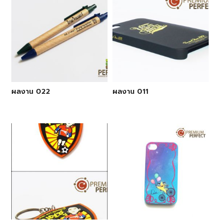
ผลงาน 022
ผลงาน 011