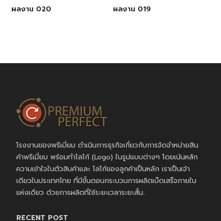
ผลงาน 020
ผลงาน 019
โรงงานของพรีเมี่ยม ดำเนินการธุรกิจเกี่ยวกับการจัดจำหน่ายสิน
ค้าพรีเมี่ยม พร้อมทำโลโก้ (Logo) ในรูปแบบต่างๆ โดยเน้นหลัก
ความเข้าใจในตัวสินค้าและ โลโก้ของลูกค้าเป็นหลัก เราเป็นเจ้า
เดียวในประเทศไทย ที่มีขั้นตอนกระบวนการผลิตเบ็ดเสร็จภายใน
แห่งเดียว ด้วยการผลิตที่ใช้ระยะเวลาระยะสั้น..
RECENT POST