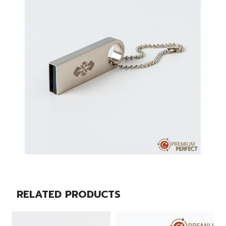
RELATED PRODUCTS