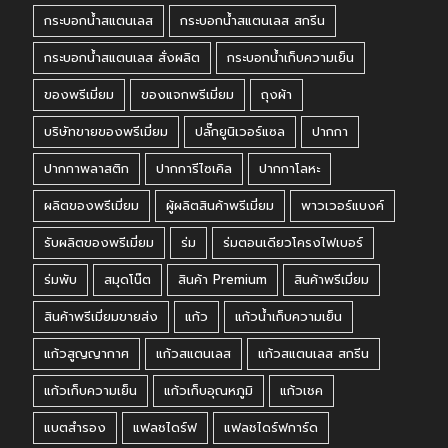
กระบอกน้ำสแตนเลส
กระบอกน้ำสแตนเลส สกรีน
กระบอกน้ำสแตนเลส สั่งผลิต
กระบอกน้ำเก็บความเย็น
ของพรีเมี่ยม
ของแจกพรีเมี่ยม
ถุงผ้า
บริษัทขายของพรีเมี่ยม
ปลั๊กยูนิเวอร์แซล
ปากกา
ปากกาพลาสติก
ปากการีไซเคิล
ปากกาโลหะ
ผลิตของพรีเมี่ยม
ผู้ผลิตสินค้าพรีเมี่ยม
พาวเวอร์แบงค์
รับผลิตของพรีเมี่ยม
ร่ม
ร่มตอนเดียวโครงไฟเบอร์
ร่มพับ
สมุดโน๊ต
สินค้า Premium
สินค้าพรีเมี่ยม
สินค้าพรีเมี่ยมขายส่ง
แก้ว
แก้วน้ำเก็บความเย็น
แก้วสูญญากาศ
แก้วสแตนเลส
แก้วสแตนเลส สกรีน
แก้วเก็บความเย็น
แก้วเก็บอุณหภูมิ
แก้วเชค
แบตสำรอง
แฟลชไดร์ฟ
แฟลชไดร์ฟการ์ด