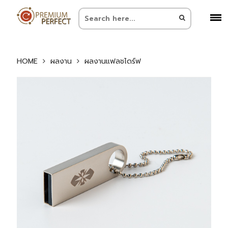
HOME
ผลงาน
ผลงานแฟลชไดร์ฟ