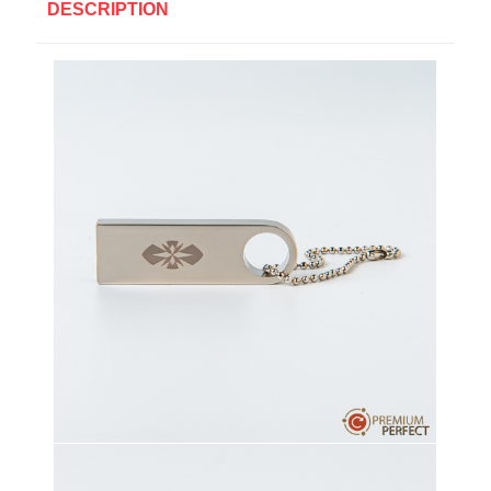
DESCRIPTION