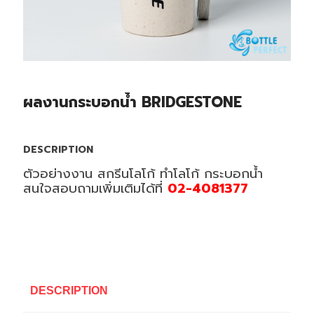
ผลงานกระบอกน้ำ BRIDGESTONE
DESCRIPTION
ตัวอย่างงาน สกรีนโลโก้ ทำโลโก้ กระบอกน้ำ
สนใจสอบถามเพิ่มเติมได้ที่
02-4081377
DESCRIPTION