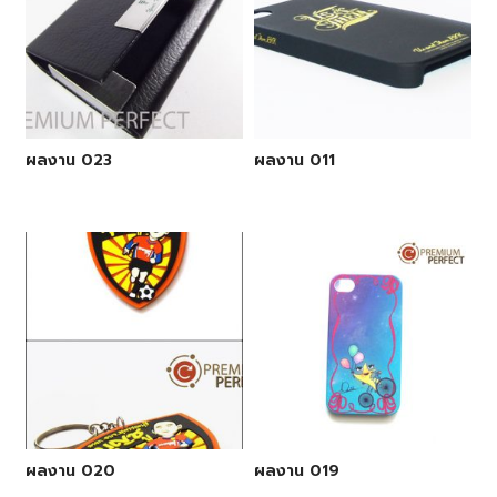
ผลงาน 023
ผลงาน 011
ผลงาน 020
ผลงาน 019