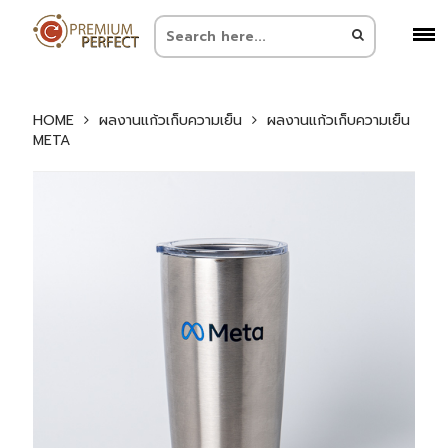
HOME
ผลงานแก้วเก็บความเย็น
ผลงานแก้วเก็บความเย็น
META