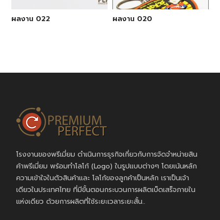
ผลงาน 022
ผลงาน 020
โรงงานของพรีเมี่ยม ดำเนินการธุรกิจเกี่ยวกับการจัดจำหน่ายสิน
ค้าพรีเมี่ยม พร้อมทำโลโก้ (Logo) ในรูปแบบต่างๆ โดยเน้นหลัก
ความเข้าใจในตัวสินค้าและ โลโก้ของลูกค้าเป็นหลัก เราเป็นเจ้า
เดียวในประเทศไทย ที่มีขั้นตอนกระบวนการผลิตเบ็ดเสร็จภายใน
แห่งเดียว ด้วยการผลิตที่ใช้ระยะเวลาระยะสั้น..