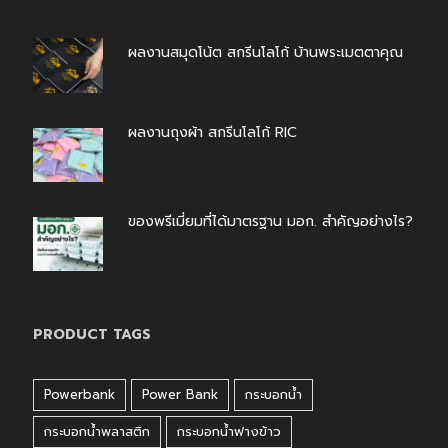
ผลงานสมุดโน้ต สกรีนโลโก้ บ้านพระเมตตาคุณ
สิงหาคม 4, 2026
ผลงานถุงผ้า สกรีนโลโก้ RIC
กรกฎาคม 31, 2026
ของพรีเมี่ยมที่ได้มาตรฐาน มอก. สำคัญอย่างไร?
กรกฎาคม 30, 2026
PRODUCT TAGS
Powerbank
Power Bank
กระบอกน้ำ
กระบอกน้ำพลาสติก
กระบอกน้ำฟางข้าว