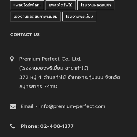
แฟลชไดร์ฟโลหะ
แฟลชไดร์ฟไม้
โรงงานผลิตสินค้า
โรงงานผลิตสินค้าพรีเมี่ยม
โรงงานพรีเมี่ยม
CONTACT US
Premium Perfect Co., Ltd.
(โรงงานของพรีเมี่ยม สาขาท่าไม้)
372 หมู่ 4 ตำบลท่าไม้ อำเภอกระทุ่มแบน จังหวัด
สมุทรสาคร 74110
Email: • info@premium-perfect.com
Phone: 02-408-1377