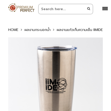
HOME
ผลงานกระบอกน้ำ
ผลงานแก้วเก็บความเย็น IIMIDE