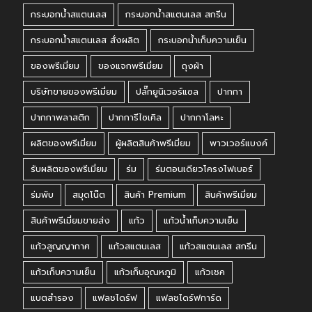
กระบอกน้ำสแตนเลส
กระบอกน้ำสแตนเลส สกรีน
กระบอกน้ำสแตนเลส สั่งผลิต
กระบอกน้ำเก็บความเย็น
ของพรีเมี่ยม
ของแจกพรีเมี่ยม
ถุงผ้า
บริษัทขายของพรีเมี่ยม
ปลั๊กยูนิเวอร์แซล
ปากกา
ปากกาพลาสติก
ปากการีไซเคิล
ปากกาโลหะ
ผลิตของพรีเมี่ยม
ผู้ผลิตสินค้าพรีเมี่ยม
พาวเวอร์แบงค์
รับผลิตของพรีเมี่ยม
ร่ม
ร่มตอนเดียวโครงไฟเบอร์
ร่มพับ
สมุดโน๊ต
สินค้า Premium
สินค้าพรีเมี่ยม
สินค้าพรีเมี่ยมขายส่ง
แก้ว
แก้วน้ำเก็บความเย็น
แก้วสูญญากาศ
แก้วสแตนเลส
แก้วสแตนเลส สกรีน
แก้วเก็บความเย็น
แก้วเก็บอุณหภูมิ
แก้วเชค
แบตสำรอง
แฟลชไดร์ฟ
แฟลชไดร์ฟการ์ด