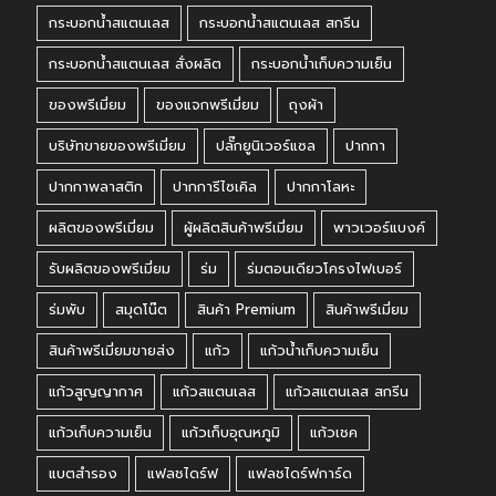
กระบอกน้ำสแตนเลส
กระบอกน้ำสแตนเลส สกรีน
กระบอกน้ำสแตนเลส สั่งผลิต
กระบอกน้ำเก็บความเย็น
ของพรีเมี่ยม
ของแจกพรีเมี่ยม
ถุงผ้า
บริษัทขายของพรีเมี่ยม
ปลั๊กยูนิเวอร์แซล
ปากกา
ปากกาพลาสติก
ปากการีไซเคิล
ปากกาโลหะ
ผลิตของพรีเมี่ยม
ผู้ผลิตสินค้าพรีเมี่ยม
พาวเวอร์แบงค์
รับผลิตของพรีเมี่ยม
ร่ม
ร่มตอนเดียวโครงไฟเบอร์
ร่มพับ
สมุดโน๊ต
สินค้า Premium
สินค้าพรีเมี่ยม
สินค้าพรีเมี่ยมขายส่ง
แก้ว
แก้วน้ำเก็บความเย็น
แก้วสูญญากาศ
แก้วสแตนเลส
แก้วสแตนเลส สกรีน
แก้วเก็บความเย็น
แก้วเก็บอุณหภูมิ
แก้วเชค
แบตสำรอง
แฟลชไดร์ฟ
แฟลชไดร์ฟการ์ด