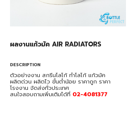
ผลงานแก้วมัค AIR RADIATORS
DESCRIPTION
ตัวอย่างงาน สกรีนโลโก้ ทำโลโก้ แก้วมัค
ผลิตด่วน ผลิตไว ขั้นต่ำน้อย ราคาถูก ราคา
โรงงาน จัดส่งทั่วประเทศ
สนใจสอบถามเพิ่มเติมได้ที่
02-4081377