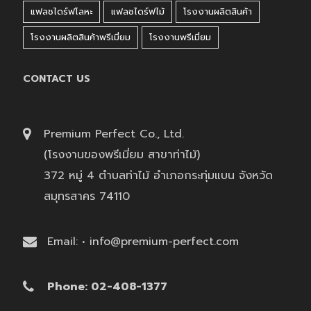
แฟลชไดร์ฟโลหะ
แฟลชไดร์ฟไม้
โรงงานผลิตสินค้า
โรงงานผลิตสินค้าพรีเมี่ยม
โรงงานพรีเมี่ยม
CONTACT US
Premium Perfect Co., Ltd.
(โรงงานของพรีเมี่ยม สาขาท่าไม้)
372 หมู่ 4 ตำบลท่าไม้ อำเภอกระทุ่มแบน จังหวัด
สมุทรสาคร 74110
Email: • info@premium-perfect.com
Phone: 02-408-1377