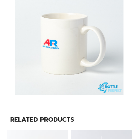
RELATED PRODUCTS