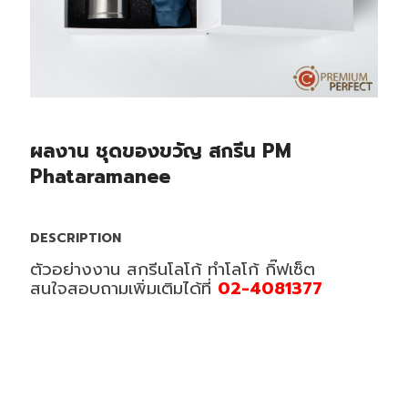
ผลงาน ชุดของขวัญ สกรีน PM
Phataramanee
DESCRIPTION
ตัวอย่างงาน สกรีนโลโก้ ทำโลโก้ กิ๊ฟเซ็ต
สนใจสอบถามเพิ่มเติมได้ที่
02-4081377