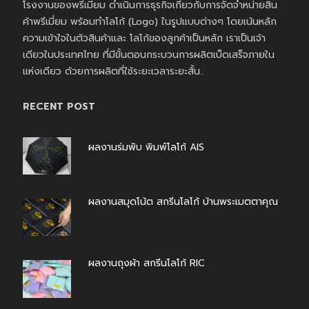
โรงงานของพรีเมี่ยม ดำเนินการธุรกิจเกี่ยวกับการจัดจำหน่ายสิน
ค้าพรีเมี่ยม พร้อมทำโลโก้ (Logo) ในรูปแบบต่างๆ โดยเน้นหลัก
ความเข้าใจในตัวสินค้าและ โลโก้ของลูกค้าเป็นหลัก เราเป็นเจ้า
เดียวในประเทศไทย ที่มีขั้นตอนกระบวนการผลิตเบ็ดเสร็จภายใน
แห่งเดียว ด้วยการผลิตที่ใช้ระยะเวลาระยะสั้น..
RECENT POST
ผลงานร่มพับ พิมพ์โลโก้ AIS
สิงหาคม 7, 2026
ผลงานสมุดโน้ต สกรีนโลโก้ บ้านพระเมตตาคุณ
สิงหาคม 4, 2026
ผลงานถุงผ้า สกรีนโลโก้ RIC
กรกฎาคม 31, 2026