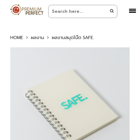
HOME
ผลงาน
ผลงานสมุดโน๊ต SAFE.