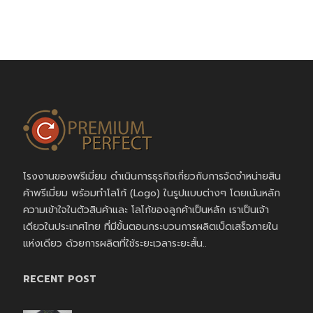
โรงงานของพรีเมี่ยม ดำเนินการธุรกิจเกี่ยวกับการจัดจำหน่ายสิน
ค้าพรีเมี่ยม พร้อมทำโลโก้ (Logo) ในรูปแบบต่างๆ โดยเน้นหลัก
ความเข้าใจในตัวสินค้าและ โลโก้ของลูกค้าเป็นหลัก เราเป็นเจ้า
เดียวในประเทศไทย ที่มีขั้นตอนกระบวนการผลิตเบ็ดเสร็จภายใน
แห่งเดียว ด้วยการผลิตที่ใช้ระยะเวลาระยะสั้น..
RECENT POST