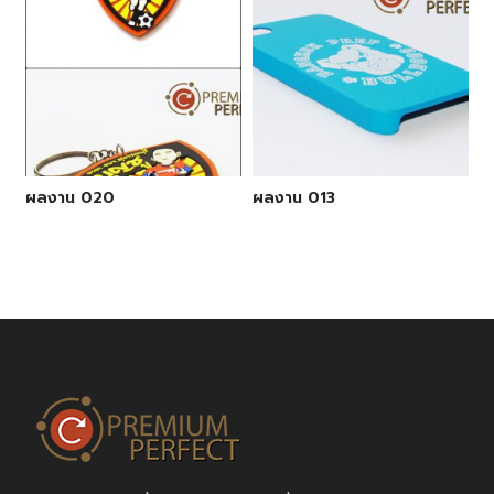
ผลงาน 020
ผลงาน 013