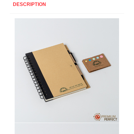
DESCRIPTION