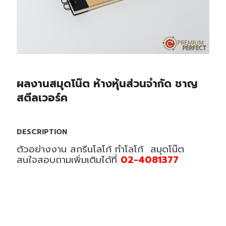
ผลงานสมุดโน๊ต ห้างหุ้นส่วนจำกัด ชาญ
สตีลเวอร์ค
DESCRIPTION
ตัวอย่างงาน สกรีนโลโก้ ทำโลโก้ สมุดโน๊ต
สนใจสอบถามเพิ่มเติมได้ที่
02-4081377