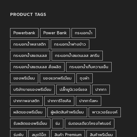
PRODUCT TAGS
Powerbank
Power Bank
กระบอกน้ำ
กระบอกน้ำพลาสติก
กระบอกน้ำฟางข้าว
กระบอกน้ำสแตนเลส
กระบอกน้ำสแตนเลส สกรีน
กระบอกน้ำสแตนเลส สั่งผลิต
กระบอกน้ำเก็บความเย็น
ของพรีเมี่ยม
ของแจกพรีเมี่ยม
ถุงผ้า
บริษัทขายของพรีเมี่ยม
ปลั๊กยูนิเวอร์แซล
ปากกา
ปากกาพลาสติก
ปากการีไซเคิล
ปากกาโลหะ
ผลิตของพรีเมี่ยม
ผู้ผลิตสินค้าพรีเมี่ยม
พาวเวอร์แบงค์
รับผลิตของพรีเมี่ยม
ร่ม
ร่มตอนเดียวโครงไฟเบอร์
ร่มพับ
สมุดโน๊ต
สินค้า Premium
สินค้าพรีเมี่ยม