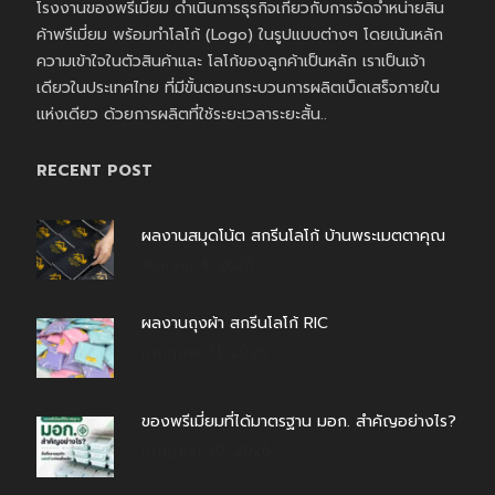
โรงงานของพรีเมี่ยม ดำเนินการธุรกิจเกี่ยวกับการจัดจำหน่ายสิน
ค้าพรีเมี่ยม พร้อมทำโลโก้ (Logo) ในรูปแบบต่างๆ โดยเน้นหลัก
ความเข้าใจในตัวสินค้าและ โลโก้ของลูกค้าเป็นหลัก เราเป็นเจ้า
เดียวในประเทศไทย ที่มีขั้นตอนกระบวนการผลิตเบ็ดเสร็จภายใน
แห่งเดียว ด้วยการผลิตที่ใช้ระยะเวลาระยะสั้น..
RECENT POST
ผลงานสมุดโน้ต สกรีนโลโก้ บ้านพระเมตตาคุณ
สิงหาคม 4, 2026
ผลงานถุงผ้า สกรีนโลโก้ RIC
กรกฎาคม 31, 2026
ของพรีเมี่ยมที่ได้มาตรฐาน มอก. สำคัญอย่างไร?
กรกฎาคม 30, 2026