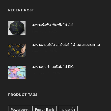
RECENT POST
ผลงานร่มพับ พิมพ์โลโก้ AIS
สิงหาคม 7, 2026
ผลงานสมุดโน้ต สกรีนโลโก้ บ้านพระเมตตาคุณ
สิงหาคม 4, 2026
ผลงานถุงผ้า สกรีนโลโก้ RIC
กรกฎาคม 31, 2026
PRODUCT TAGS
Powerbank
Power Bank
กระบอกน้ำ