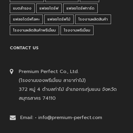
แบตสำรอง
แฟลชไดร์ฟ
แฟลชไดร์ฟการ์ด
แฟลชไดร์ฟโลหะ
แฟลชไดร์ฟไม้
โรงงานผลิตสินค้า
โรงงานผลิตสินค้าพรีเมี่ยม
โรงงานพรีเมี่ยม
CONTACT US
Premium Perfect Co., Ltd.
(โรงงานของพรีเมี่ยม สาขาท่าไม้)
372 หมู่ 4 ตำบลท่าไม้ อำเภอกระทุ่มแบน จังหวัด
สมุทรสาคร 74110
Email: • info@premium-perfect.com