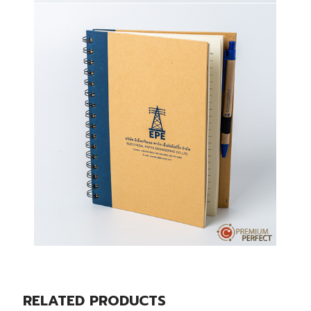
RELATED PRODUCTS