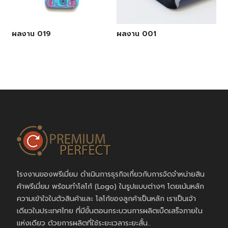
ผลงาน 019
ผลงาน 001
โรงงานของพรีเมี่ยม ดำเนินการธุรกิจเกี่ยวกับการจัดจำหน่ายสิน
ค้าพรีเมี่ยม พร้อมทำโลโก้ (Logo) ในรูปแบบต่างๆ โดยเน้นหลัก
ความเข้าใจในตัวสินค้าและ โลโก้ของลูกค้าเป็นหลัก เราเป็นเจ้า
เดียวในประเทศไทย ที่มีขั้นตอนกระบวนการผลิตเบ็ดเสร็จภายใน
แห่งเดียว ด้วยการผลิตที่ใช้ระยะเวลาระยะสั้น..