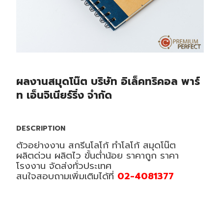
ผลงานสมุดโน๊ต บริษัท อิเล็คทริคอล พาร์
ท เอ็นจิเนียร์ริ่ง จำกัด
DESCRIPTION
ตัวอย่างงาน สกรีนโลโก้ ทำโลโก้ สมุดโน๊ต
ผลิตด่วน ผลิตไว ขั้นต่ำน้อย ราคาถูก ราคา
โรงงาน จัดส่งทั่วประเทศ
สนใจสอบถามเพิ่มเติมได้ที่
02-4081377