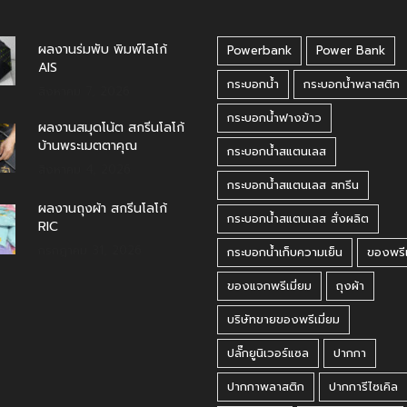
ผลงานร่มพับ พิมพ์โลโก้
Powerbank
Power Bank
AIS
กระบอกน้ำ
กระบอกน้ำพลาสติก
สิงหาคม 7, 2026
กระบอกน้ำฟางข้าว
ผลงานสมุดโน้ต สกรีนโลโก้
บ้านพระเมตตาคุณ
กระบอกน้ำสแตนเลส
สิงหาคม 4, 2026
กระบอกน้ำสแตนเลส สกรีน
ผลงานถุงผ้า สกรีนโลโก้
กระบอกน้ำสแตนเลส สั่งผลิต
RIC
กรกฎาคม 31, 2026
กระบอกน้ำเก็บความเย็น
ของพรีเ
ของแจกพรีเมี่ยม
ถุงผ้า
บริษัทขายของพรีเมี่ยม
ปลั๊กยูนิเวอร์แซล
ปากกา
ปากกาพลาสติก
ปากการีไซเคิล