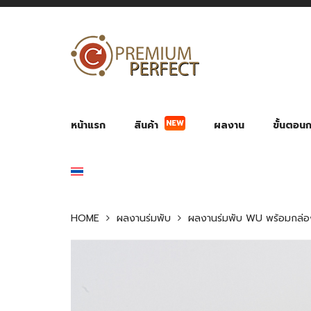
หน้าแรก
สินค้า
ผลงาน
ขั้นตอนกา
NEW
ผลงาน POWER BANK แบตสำรอง
ของพรีเ
สินค้าป้องกัน COVID-19
สายค
อุปกรณ์เสริมกระบอกน้ำ
พัดลมมือถือ พัดลมพก
ของช
ของชำร่วยงานบ
HOME
ผลงานร่มพับ
ผลงานร่มพับ WU พร้อมกล่อง