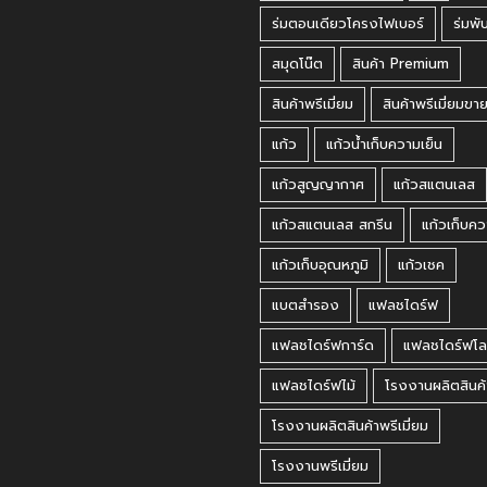
ร่มตอนเดียวโครงไฟเบอร์
ร่มพั
สมุดโน๊ต
สินค้า Premium
สินค้าพรีเมี่ยม
สินค้าพรีเมี่ยมขา
แก้ว
แก้วน้ำเก็บความเย็น
แก้วสูญญากาศ
แก้วสแตนเลส
แก้วสแตนเลส สกรีน
แก้วเก็บคว
แก้วเก็บอุณหภูมิ
แก้วเชค
แบตสำรอง
แฟลชไดร์ฟ
แฟลชไดร์ฟการ์ด
แฟลชไดร์ฟโล
แฟลชไดร์ฟไม้
โรงงานผลิตสินค้
โรงงานผลิตสินค้าพรีเมี่ยม
โรงงานพรีเมี่ยม