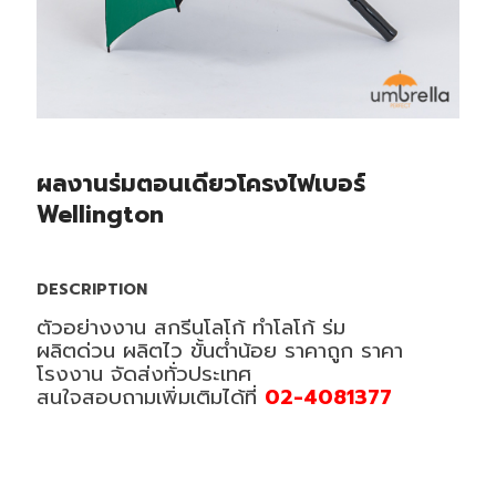
ผลงานร่มตอนเดียวโครงไฟเบอร์
Wellington
DESCRIPTION
ตัวอย่างงาน สกรีนโลโก้ ทำโลโก้ ร่ม
ผลิตด่วน ผลิตไว ขั้นต่ำน้อย ราคาถูก ราคา
โรงงาน จัดส่งทั่วประเทศ
สนใจสอบถามเพิ่มเติมได้ที่
02-4081377