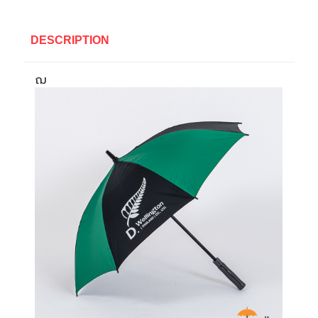
DESCRIPTION
ฌ