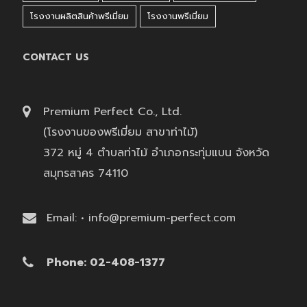
โรงงานผลิตสินค้าพรีเมี่ยม
โรงงานพรีเมี่ยม
CONTACT US
Premium Perfect Co., Ltd.
(โรงงานของพรีเมี่ยม สาขาท่าไม้)
372 หมู่ 4 ตำบลท่าไม้ อำเภอกระทุ่มแบน จังหวัด
สมุทรสาคร 74110
Email: • info@premium-perfect.com
Phone: 02-408-1377