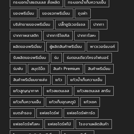
กระบอกน้ำสแตนเลส สั่งผลิต
กระบอกน้ำเก็บความเย็น
ของพรีเมี่ยม
ของแจกพรีเมี่ยม
ถุงผ้า
บริษัทขายของพรีเมี่ยม
ปลั๊กยูนิเวอร์แซล
ปากกา
ปากกาพลาสติก
ปากการีไซเคิล
ปากกาโลหะ
ผลิตของพรีเมี่ยม
ผู้ผลิตสินค้าพรีเมี่ยม
พาวเวอร์แบงค์
รับผลิตของพรีเมี่ยม
ร่ม
ร่มตอนเดียวโครงไฟเบอร์
ร่มพับ
สมุดโน๊ต
สินค้า Premium
สินค้าพรีเมี่ยม
สินค้าพรีเมี่ยมขายส่ง
แก้ว
แก้วน้ำเก็บความเย็น
แก้วสูญญากาศ
แก้วสแตนเลส
แก้วสแตนเลส สกรีน
แก้วเก็บความเย็น
แก้วเก็บอุณหภูมิ
แก้วเชค
แบตสำรอง
แฟลชไดร์ฟ
แฟลชไดร์ฟการ์ด
แฟลชไดร์ฟโลหะ
แฟลชไดร์ฟไม้
โรงงานผลิตสินค้า