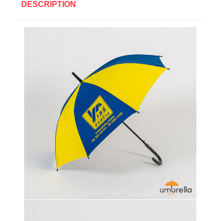
DESCRIPTION