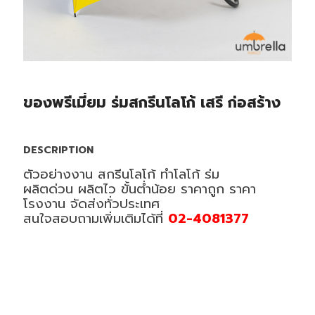
ของพรีเมี่ยม ร่มสกรีนโลโก้ เสรี ก่อสร้าง
DESCRIPTION
ตัวอย่างงาน สกรีนโลโก้ ทำโลโก้ ร่ม
ผลิตด่วน ผลิตไว ขั้นต่ำน้อย ราคาถูก ราคา
โรงงาน จัดส่งทั่วประเทศ
สนใจสอบถามเพิ่มเติมได้ที่
02-4081377