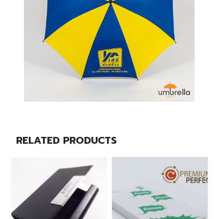
RELATED PRODUCTS