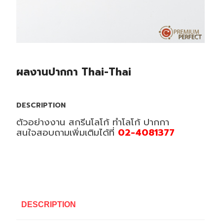
ผลงานปากกา Thai-Thai
DESCRIPTION
ตัวอย่างงาน สกรีนโลโก้ ทำโลโก้ ปากกา
สนใจสอบถามเพิ่มเติมได้ที่
02-4081377
DESCRIPTION