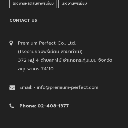
โรงงานผลิตสินค้าพรีเมี่ยม
โรงงานพรีเมี่ยม
CONTACT US
Premium Perfect Co., Ltd.
(โรงงานของพรีเมี่ยม สาขาท่าไม้)
372 หมู่ 4 ตำบลท่าไม้ อำเภอกระทุ่มแบน จังหวัด
สมุทรสาคร 74110
Email: • info@premium-perfect.com
Phone: 02-408-1377