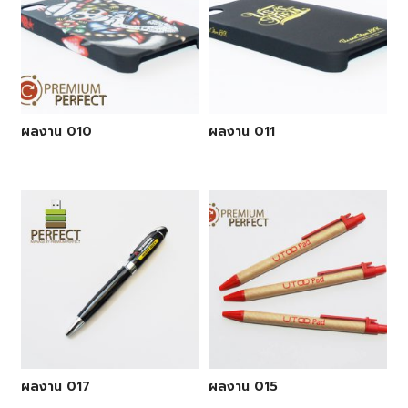
ผลงาน 010
ผลงาน 011
ผลงาน 017
ผลงาน 015