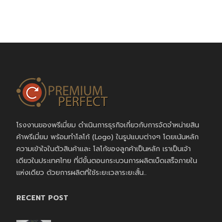
โรงงานของพรีเมี่ยม ดำเนินการธุรกิจเกี่ยวกับการจัดจำหน่ายสิน
ค้าพรีเมี่ยม พร้อมทำโลโก้ (Logo) ในรูปแบบต่างๆ โดยเน้นหลัก
ความเข้าใจในตัวสินค้าและ โลโก้ของลูกค้าเป็นหลัก เราเป็นเจ้า
เดียวในประเทศไทย ที่มีขั้นตอนกระบวนการผลิตเบ็ดเสร็จภายใน
แห่งเดียว ด้วยการผลิตที่ใช้ระยะเวลาระยะสั้น..
RECENT POST