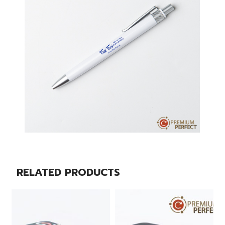
RELATED PRODUCTS