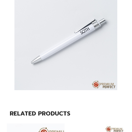
RELATED PRODUCTS