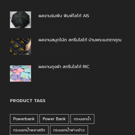
ผลงานร่มพับ พิมพ์โลโก้ AIS
สิงหาคม 7, 2026
ผลงานสมุดโน้ต สกรีนโลโก้ บ้านพระเมตตาคุณ
สิงหาคม 4, 2026
ผลงานถุงผ้า สกรีนโลโก้ RIC
กรกฎาคม 31, 2026
PRODUCT TAGS
Powerbank
Power Bank
กระบอกน้ำ
กระบอกน้ำพลาสติก
กระบอกน้ำฟางข้าว