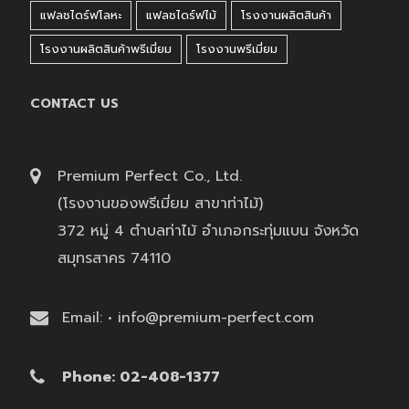
แฟลชไดร์ฟโลหะ
แฟลชไดร์ฟไม้
โรงงานผลิตสินค้า
โรงงานผลิตสินค้าพรีเมี่ยม
โรงงานพรีเมี่ยม
CONTACT US
Premium Perfect Co., Ltd.
(โรงงานของพรีเมี่ยม สาขาท่าไม้)
372 หมู่ 4 ตำบลท่าไม้ อำเภอกระทุ่มแบน จังหวัด
สมุทรสาคร 74110
Email: • info@premium-perfect.com
Phone: 02-408-1377