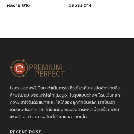
ผลงาน 016
ผลงาน 014
โรงงานของพรีเมี่ยม ดำเนินการธุรกิจเกี่ยวกับการจัดจำหน่ายสิน
ค้าพรีเมี่ยม พร้อมทำโลโก้ (Logo) ในรูปแบบต่างๆ โดยเน้นหลัก
ความเข้าใจในตัวสินค้าและ โลโก้ของลูกค้าเป็นหลัก เราเป็นเจ้า
เดียวในประเทศไทย ที่มีขั้นตอนกระบวนการผลิตเบ็ดเสร็จภายใน
แห่งเดียว ด้วยการผลิตที่ใช้ระยะเวลาระยะสั้น..
RECENT POST