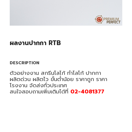
ผลงานปากกา RTB
DESCRIPTION
ตัวอย่างงาน สกรีนโลโก้ ทำโลโก้ ปากกา
ผลิตด่วน ผลิตไว ขั้นต่ำน้อย ราคาถูก ราคา
โรงงาน จัดส่งทั่วประเทศ
สนใจสอบถามเพิ่มเติมได้ที่
02-4081377