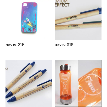
ผลงาน 019
ผลงาน 018