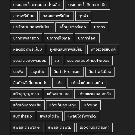
กระบอกน้ำสแตนเลส สั่งผลิต
กระบอกน้ำเก็บความเย็น
ของพรีเมี่ยม
ของแจกพรีเมี่ยม
ถุงผ้า
บริษัทขายของพรีเมี่ยม
ปลั๊กยูนิเวอร์แซล
ปากกา
ปากกาพลาสติก
ปากการีไซเคิล
ปากกาโลหะ
ผลิตของพรีเมี่ยม
ผู้ผลิตสินค้าพรีเมี่ยม
พาวเวอร์แบงค์
รับผลิตของพรีเมี่ยม
ร่ม
ร่มตอนเดียวโครงไฟเบอร์
ร่มพับ
สมุดโน๊ต
สินค้า Premium
สินค้าพรีเมี่ยม
สินค้าพรีเมี่ยมขายส่ง
แก้ว
แก้วน้ำเก็บความเย็น
แก้วสูญญากาศ
แก้วสแตนเลส
แก้วสแตนเลส สกรีน
แก้วเก็บความเย็น
แก้วเก็บอุณหภูมิ
แก้วเชค
แบตสำรอง
แฟลชไดร์ฟ
แฟลชไดร์ฟการ์ด
แฟลชไดร์ฟโลหะ
แฟลชไดร์ฟไม้
โรงงานผลิตสินค้า