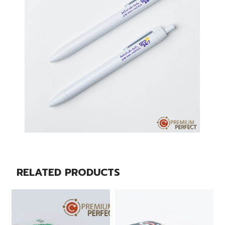
RELATED PRODUCTS