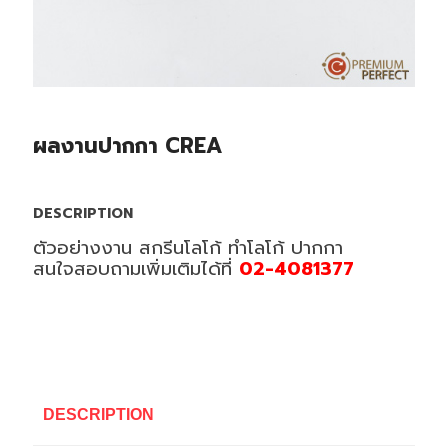
ผลงานปากกา CREA
DESCRIPTION
ตัวอย่างงาน สกรีนโลโก้ ทำโลโก้ ปากกา
สนใจสอบถามเพิ่มเติมได้ที่
02-4081377
DESCRIPTION