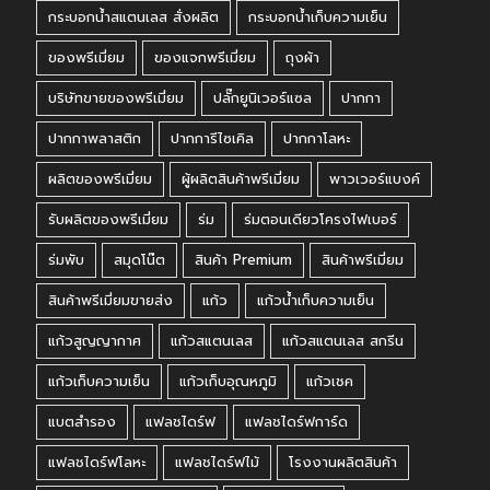
กระบอกน้ำสแตนเลส สั่งผลิต
กระบอกน้ำเก็บความเย็น
ของพรีเมี่ยม
ของแจกพรีเมี่ยม
ถุงผ้า
บริษัทขายของพรีเมี่ยม
ปลั๊กยูนิเวอร์แซล
ปากกา
ปากกาพลาสติก
ปากการีไซเคิล
ปากกาโลหะ
ผลิตของพรีเมี่ยม
ผู้ผลิตสินค้าพรีเมี่ยม
พาวเวอร์แบงค์
รับผลิตของพรีเมี่ยม
ร่ม
ร่มตอนเดียวโครงไฟเบอร์
ร่มพับ
สมุดโน๊ต
สินค้า Premium
สินค้าพรีเมี่ยม
สินค้าพรีเมี่ยมขายส่ง
แก้ว
แก้วน้ำเก็บความเย็น
แก้วสูญญากาศ
แก้วสแตนเลส
แก้วสแตนเลส สกรีน
แก้วเก็บความเย็น
แก้วเก็บอุณหภูมิ
แก้วเชค
แบตสำรอง
แฟลชไดร์ฟ
แฟลชไดร์ฟการ์ด
แฟลชไดร์ฟโลหะ
แฟลชไดร์ฟไม้
โรงงานผลิตสินค้า