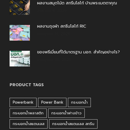
ผลงานสมุดโน้ต สกรีนโลโก้ บ้านพระเมตตาคุณ
สิงหาคม 4, 2026
ผลงานถุงผ้า สกรีนโลโก้ RIC
กรกฎาคม 31, 2026
ของพรีเมี่ยมที่ได้มาตรฐาน มอก. สำคัญอย่างไร?
กรกฎาคม 30, 2026
PRODUCT TAGS
Powerbank
Power Bank
กระบอกน้ำ
กระบอกน้ำพลาสติก
กระบอกน้ำฟางข้าว
กระบอกน้ำสแตนเลส
กระบอกน้ำสแตนเลส สกรีน