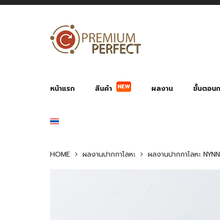
หน้าแรก
สินค้า
ผลงาน
ขั้นตอนกา
NEW
ผลงาน POWER BANK แบตสำรอง
ของพรีเ
สินค้าป้องกัน COVID-19
สายค
อุปกรณ์เสริมกระบอกน้ำ
พัดลมมือถือ พัดลมพก
ของช
ของชำร่วยงานบ
HOME
ผลงานปากกาโลหะ
ผลงานปากกาโลหะ NYN