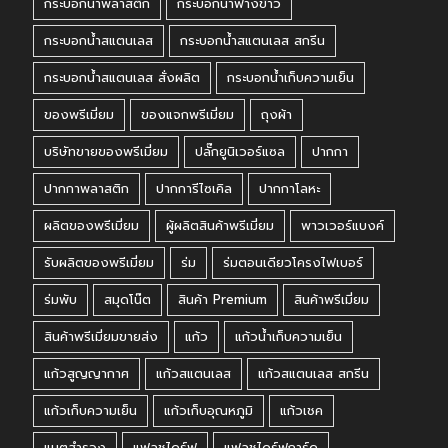
กระบอกน้ำพลาสติก
กระบอกน้ำฟางข้าว
กระบอกน้ำสแตนเลส
กระบอกน้ำสแตนเลส สกรีน
กระบอกน้ำสแตนเลส สั่งผลิต
กระบอกน้ำเก็บความเย็น
ของพรีเมี่ยม
ของแจกพรีเมี่ยม
ถุงผ้า
บริษัทขายของพรีเมี่ยม
ปลั๊กยูนิเวอร์แซล
ปากกา
ปากกาพลาสติก
ปากการีไซเคิล
ปากกาโลหะ
ผลิตของพรีเมี่ยม
ผู้ผลิตสินค้าพรีเมี่ยม
พาวเวอร์แบงค์
รับผลิตของพรีเมี่ยม
ร่ม
ร่มตอนเดียวโครงไฟเบอร์
ร่มพับ
สมุดโน๊ต
สินค้า Premium
สินค้าพรีเมี่ยม
สินค้าพรีเมี่ยมขายส่ง
แก้ว
แก้วน้ำเก็บความเย็น
แก้วสูญญากาศ
แก้วสแตนเลส
แก้วสแตนเลส สกรีน
แก้วเก็บความเย็น
แก้วเก็บอุณหภูมิ
แก้วเชค
แบตสำรอง
แฟลชไดร์ฟ
แฟลชไดร์ฟการ์ด