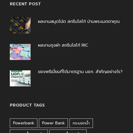
RECENT POST
ผลงานสมุดโน้ต สกรีนโลโก้ บ้านพระเมตตาคุณ
สิงหาคม 4, 2026
ผลงานถุงผ้า สกรีนโลโก้ RIC
กรกฎาคม 31, 2026
ของพรีเมี่ยมที่ได้มาตรฐาน มอก. สำคัญอย่างไร?
กรกฎาคม 30, 2026
PRODUCT TAGS
Powerbank
Power Bank
กระบอกน้ำ