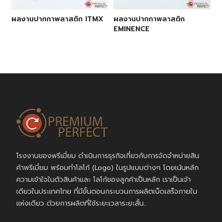
ผลงานปากกาพลาสติก ITMX
ผลงานปากกาพลาสติก
EMINENCE
โรงงานของพรีเมี่ยม ดำเนินการธุรกิจเกี่ยวกับการจัดจำหน่ายสิน
ค้าพรีเมี่ยม พร้อมทำโลโก้ (Logo) ในรูปแบบต่างๆ โดยเน้นหลัก
ความเข้าใจในตัวสินค้าและ โลโก้ของลูกค้าเป็นหลัก เราเป็นเจ้า
เดียวในประเทศไทย ที่มีขั้นตอนกระบวนการผลิตเบ็ดเสร็จภายใน
แห่งเดียว ด้วยการผลิตที่ใช้ระยะเวลาระยะสั้น..