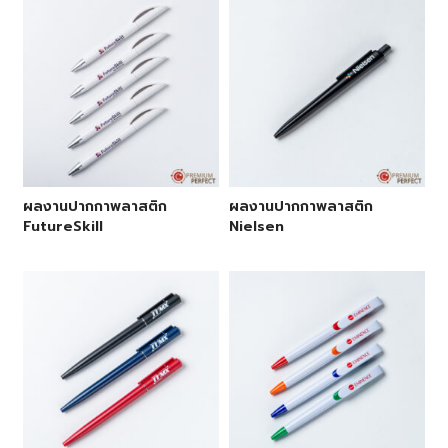
ผลงานปากกาพลาสติก
ผลงานปากกาพลาสติก
FutureSkill
Nielsen