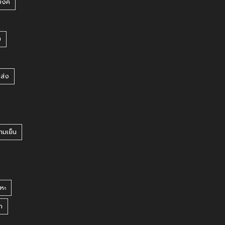
บงค์
บ
ยส่ง
ามเย็น
หะ
า