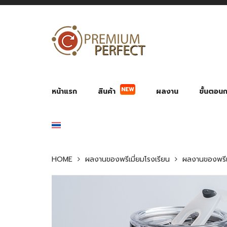
NEW
หน้าแรก
สินค้า
ผลงาน
ขั้นตอนกา
ผลงาน POWER BANK แบตสำรอง
ของพรีเ
สินค้าป้องกัน COVID-19
สายค
อุปกรณ์เสริมกระบอกน้ำ
พัดลมมือถือ พัดลมพก
ของช
ของชำร่วยงานบ
HOME
ผลงานของพรีเมี่ยมโรงเรียน
ผลงานของพรีเม