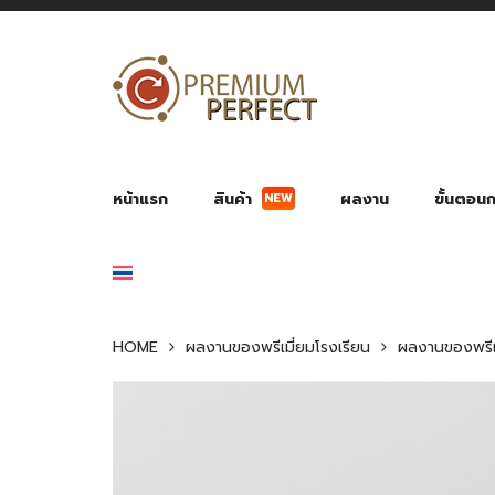
NEW
หน้าแรก
สินค้า
ผลงาน
ขั้นตอนกา
ผลงาน POWER BANK แบตสำรอง
ของพรีเ
สินค้าป้องกัน COVID-19
สายค
อุปกรณ์เสริมกระบอกน้ำ
พัดลมมือถือ พัดลมพก
ของช
ของชำร่วยงานบ
HOME
ผลงานของพรีเมี่ยมโรงเรียน
ผลงานของพรีเ