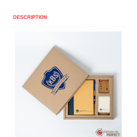
DESCRIPTION