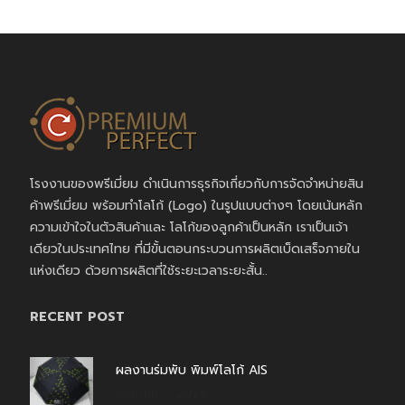
โรงงานของพรีเมี่ยม ดำเนินการธุรกิจเกี่ยวกับการจัดจำหน่ายสิน
ค้าพรีเมี่ยม พร้อมทำโลโก้ (Logo) ในรูปแบบต่างๆ โดยเน้นหลัก
ความเข้าใจในตัวสินค้าและ โลโก้ของลูกค้าเป็นหลัก เราเป็นเจ้า
เดียวในประเทศไทย ที่มีขั้นตอนกระบวนการผลิตเบ็ดเสร็จภายใน
แห่งเดียว ด้วยการผลิตที่ใช้ระยะเวลาระยะสั้น..
RECENT POST
ผลงานร่มพับ พิมพ์โลโก้ AIS
สิงหาคม 7, 2026