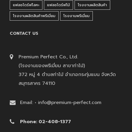
แฟลชไดร์ฟโลหะ
แฟลชไดร์ฟไม้
โรงงานผลิตสินค้า
โรงงานผลิตสินค้าพรีเมี่ยม
โรงงานพรีเมี่ยม
CONTACT US
Premium Perfect Co., Ltd.
(โรงงานของพรีเมี่ยม สาขาท่าไม้)
372 หมู่ 4 ตำบลท่าไม้ อำเภอกระทุ่มแบน จังหวัด
สมุทรสาคร 74110
Email: • info@premium-perfect.com
Phone: 02-408-1377