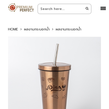
HOME
ผลงานกระบอกน้ำ
ผลงานกระบอกน้ำ