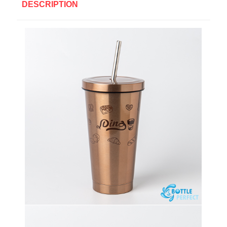
DESCRIPTION