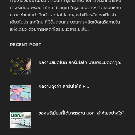
โรงงานของพรีเมี่ยม ดำเนินการธุรกิจเกี่ยวกับการจัดจำหน่ายสิน
ค้าพรีเมี่ยม พร้อมทำโลโก้ (Logo) ในรูปแบบต่างๆ โดยเน้นหลัก
ความเข้าใจในตัวสินค้าและ โลโก้ของลูกค้าเป็นหลัก เราเป็นเจ้า
เดียวในประเทศไทย ที่มีขั้นตอนกระบวนการผลิตเบ็ดเสร็จภายใน
แห่งเดียว ด้วยการผลิตที่ใช้ระยะเวลาระยะสั้น..
RECENT POST
ผลงานสมุดโน้ต สกรีนโลโก้ บ้านพระเมตตาคุณ
สิงหาคม 4, 2026
ผลงานถุงผ้า สกรีนโลโก้ RIC
กรกฎาคม 31, 2026
ของพรีเมี่ยมที่ได้มาตรฐาน มอก. สำคัญอย่างไร?
กรกฎาคม 30, 2026