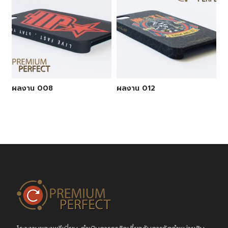
ผลงาน 008
ผลงาน 012