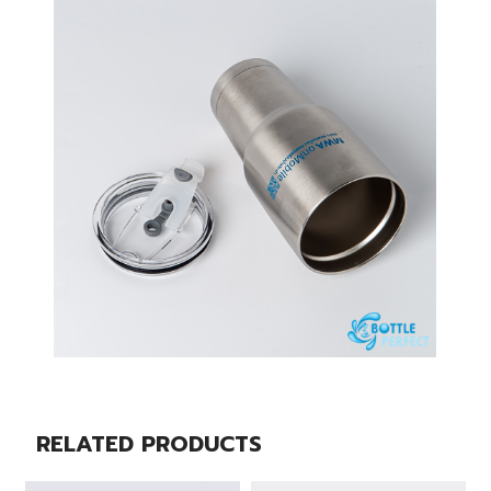
RELATED PRODUCTS