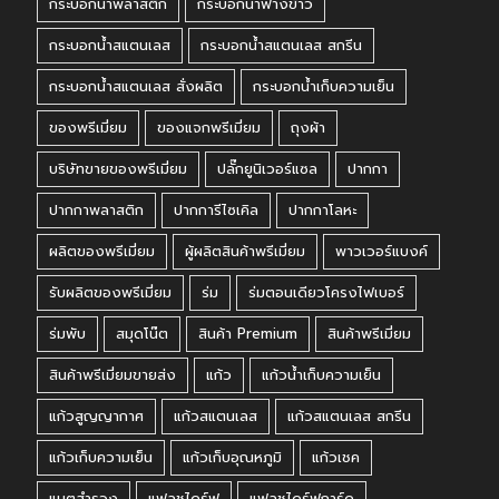
กระบอกน้ำพลาสติก
กระบอกน้ำฟางข้าว
กระบอกน้ำสแตนเลส
กระบอกน้ำสแตนเลส สกรีน
กระบอกน้ำสแตนเลส สั่งผลิต
กระบอกน้ำเก็บความเย็น
ของพรีเมี่ยม
ของแจกพรีเมี่ยม
ถุงผ้า
บริษัทขายของพรีเมี่ยม
ปลั๊กยูนิเวอร์แซล
ปากกา
ปากกาพลาสติก
ปากการีไซเคิล
ปากกาโลหะ
ผลิตของพรีเมี่ยม
ผู้ผลิตสินค้าพรีเมี่ยม
พาวเวอร์แบงค์
รับผลิตของพรีเมี่ยม
ร่ม
ร่มตอนเดียวโครงไฟเบอร์
ร่มพับ
สมุดโน๊ต
สินค้า Premium
สินค้าพรีเมี่ยม
สินค้าพรีเมี่ยมขายส่ง
แก้ว
แก้วน้ำเก็บความเย็น
แก้วสูญญากาศ
แก้วสแตนเลส
แก้วสแตนเลส สกรีน
แก้วเก็บความเย็น
แก้วเก็บอุณหภูมิ
แก้วเชค
แบตสำรอง
แฟลชไดร์ฟ
แฟลชไดร์ฟการ์ด