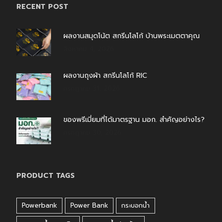
RECENT POST
ผลงานสมุดโน้ต สกรีนโลโก้ บ้านพระเมตตาคุณ
สิงหาคม 4, 2026
ผลงานถุงผ้า สกรีนโลโก้ RIC
กรกฎาคม 31, 2026
ของพรีเมี่ยมที่ได้มาตรฐาน มอก. สำคัญอย่างไร?
กรกฎาคม 30, 2026
PRODUCT TAGS
Powerbank
Power Bank
กระบอกน้ำ