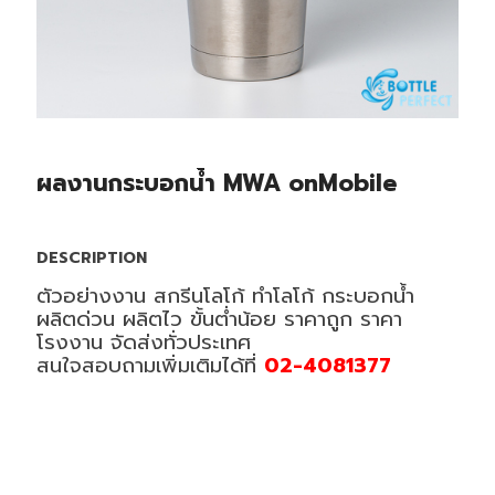
ผลงานกระบอกน้ำ MWA onMobile
DESCRIPTION
ตัวอย่างงาน สกรีนโลโก้ ทำโลโก้ กระบอกน้ำ
ผลิตด่วน ผลิตไว ขั้นต่ำน้อย ราคาถูก ราคา
โรงงาน จัดส่งทั่วประเทศ
สนใจสอบถามเพิ่มเติมได้ที่
02-4081377