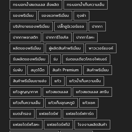
กระบอกน้ำสแตนเลส สั่งผลิต
กระบอกน้ำเก็บความเย็น
ของพรีเมี่ยม
ของแจกพรีเมี่ยม
ถุงผ้า
บริษัทขายของพรีเมี่ยม
ปลั๊กยูนิเวอร์แซล
ปากกา
ปากกาพลาสติก
ปากการีไซเคิล
ปากกาโลหะ
ผลิตของพรีเมี่ยม
ผู้ผลิตสินค้าพรีเมี่ยม
พาวเวอร์แบงค์
รับผลิตของพรีเมี่ยม
ร่ม
ร่มตอนเดียวโครงไฟเบอร์
ร่มพับ
สมุดโน๊ต
สินค้า Premium
สินค้าพรีเมี่ยม
สินค้าพรีเมี่ยมขายส่ง
แก้ว
แก้วน้ำเก็บความเย็น
แก้วสูญญากาศ
แก้วสแตนเลส
แก้วสแตนเลส สกรีน
แก้วเก็บความเย็น
แก้วเก็บอุณหภูมิ
แก้วเชค
แบตสำรอง
แฟลชไดร์ฟ
แฟลชไดร์ฟการ์ด
แฟลชไดร์ฟโลหะ
แฟลชไดร์ฟไม้
โรงงานผลิตสินค้า