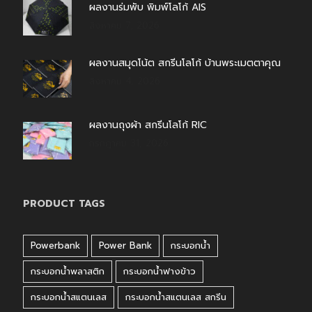
ผลงานร่มพับ พิมพ์โลโก้ AIS
สิงหาคม 7, 2026
ผลงานสมุดโน้ต สกรีนโลโก้ บ้านพระเมตตาคุณ
สิงหาคม 4, 2026
ผลงานถุงผ้า สกรีนโลโก้ RIC
กรกฎาคม 31, 2026
PRODUCT TAGS
Powerbank
Power Bank
กระบอกน้ำ
กระบอกน้ำพลาสติก
กระบอกน้ำฟางข้าว
กระบอกน้ำสแตนเลส
กระบอกน้ำสแตนเลส สกรีน