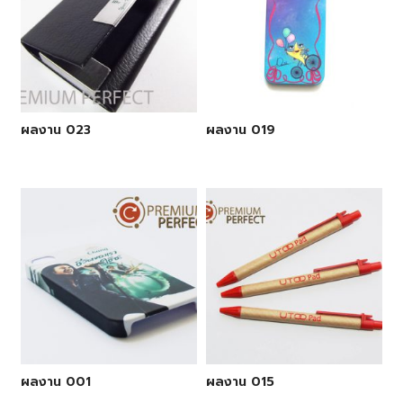
ผลงาน 023
ผลงาน 019
ผลงาน 001
ผลงาน 015