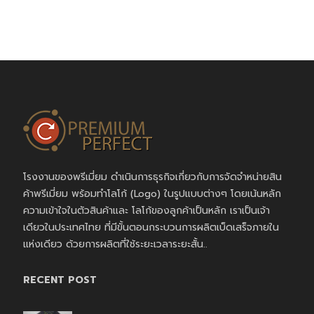
โรงงานของพรีเมี่ยม ดำเนินการธุรกิจเกี่ยวกับการจัดจำหน่ายสิน
ค้าพรีเมี่ยม พร้อมทำโลโก้ (Logo) ในรูปแบบต่างๆ โดยเน้นหลัก
ความเข้าใจในตัวสินค้าและ โลโก้ของลูกค้าเป็นหลัก เราเป็นเจ้า
เดียวในประเทศไทย ที่มีขั้นตอนกระบวนการผลิตเบ็ดเสร็จภายใน
แห่งเดียว ด้วยการผลิตที่ใช้ระยะเวลาระยะสั้น..
RECENT POST