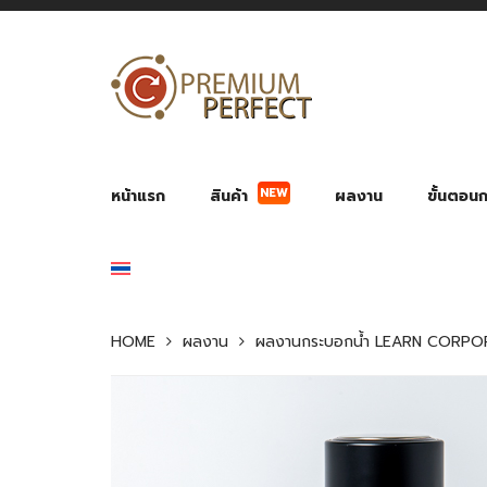
NEW
หน้าแรก
สินค้า
ผลงาน
ขั้นตอนกา
ผลงาน POWER BANK แบตสำรอง
ของพรีเ
สินค้าป้องกัน COVID-19
สายค
อุปกรณ์เสริมกระบอกน้ำ
พัดลมมือถือ พัดลมพก
ของช
ของชำร่วยงานบ
HOME
ผลงาน
ผลงานกระบอกน้ำ LEARN CORPO