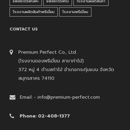
แฟลชไดร์ฟโลหะ
แฟลชไดร์ฟไม้
โรงงานผลิตสินค้า
โรงงานผลิตสินค้าพรีเมี่ยม
โรงงานพรีเมี่ยม
CONTACT US
Premium Perfect Co., Ltd.
(โรงงานของพรีเมี่ยม สาขาท่าไม้)
372 หมู่ 4 ตำบลท่าไม้ อำเภอกระทุ่มแบน จังหวัด
สมุทรสาคร 74110
Email: • info@premium-perfect.com
Phone: 02-408-1377