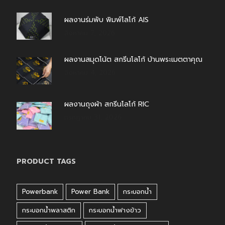
ผลงานร่มพับ พิมพ์โลโก้ AIS
สิงหาคม 7, 2026
ผลงานสมุดโน้ต สกรีนโลโก้ บ้านพระเมตตาคุณ
สิงหาคม 4, 2026
ผลงานถุงผ้า สกรีนโลโก้ RIC
กรกฎาคม 31, 2026
PRODUCT TAGS
Powerbank
Power Bank
กระบอกน้ำ
กระบอกน้ำพลาสติก
กระบอกน้ำฟางข้าว