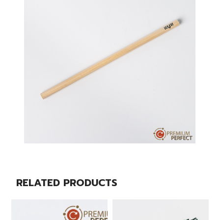
RELATED PRODUCTS