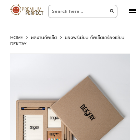
HOME
ผลงานกิ๊ฟเซ็ต
ของพรีเมี่ยม กิ๊ฟเซ็ตเครื่องเขียน
DEKTAY