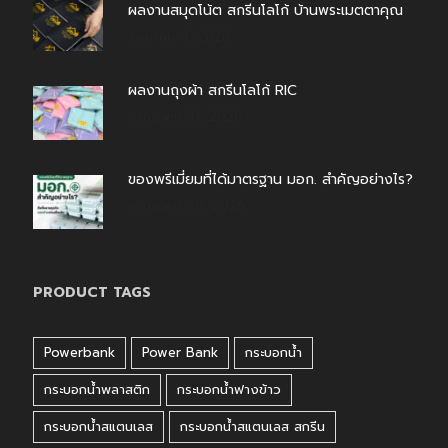
ผลงานสมุดโน้ต สกรีนโลโก้ บ้านพระเมตตาคุณ
สิงหาคม 4, 2026
ผลงานถุงผ้า สกรีนโลโก้ RIC
กรกฎาคม 31, 2026
ของพรีเมี่ยมที่ได้มาตรฐาน มอก. สำคัญอย่างไร?
กรกฎาคม 30, 2026
PRODUCT TAGS
Powerbank
Power Bank
กระบอกน้ำ
กระบอกน้ำพลาสติก
กระบอกน้ำฟางข้าว
กระบอกน้ำสแตนเลส
กระบอกน้ำสแตนเลส สกรีน