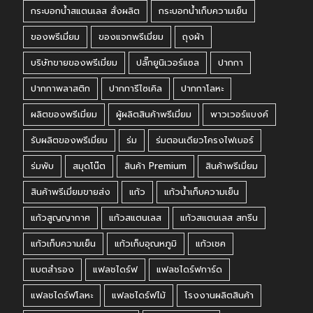
กระบอกน้ำสแตนเลส สั่งผลิต
กระบอกน้ำเก็บความเย็น
ของพรีเมี่ยม
ของแจกพรีเมี่ยม
ถุงผ้า
บริษัทขายของพรีเมี่ยม
ปลั๊กยูนิเวอร์แซล
ปากกา
ปากกาพลาสติก
ปากการีไซเคิล
ปากกาโลหะ
ผลิตของพรีเมี่ยม
ผู้ผลิตสินค้าพรีเมี่ยม
พาวเวอร์แบงค์
รับผลิตของพรีเมี่ยม
ร่ม
ร่มตอนเดียวโครงไฟเบอร์
ร่มพับ
สมุดโน๊ต
สินค้า Premium
สินค้าพรีเมี่ยม
สินค้าพรีเมี่ยมขายส่ง
แก้ว
แก้วน้ำเก็บความเย็น
แก้วสูญญากาศ
แก้วสแตนเลส
แก้วสแตนเลส สกรีน
แก้วเก็บความเย็น
แก้วเก็บอุณหภูมิ
แก้วเชค
แบตสำรอง
แฟลชไดร์ฟ
แฟลชไดร์ฟการ์ด
แฟลชไดร์ฟโลหะ
แฟลชไดร์ฟไม้
โรงงานผลิตสินค้า