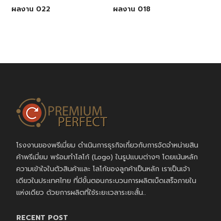
ผลงาน 022
ผลงาน 018
โรงงานของพรีเมี่ยม ดำเนินการธุรกิจเกี่ยวกับการจัดจำหน่ายสิน
ค้าพรีเมี่ยม พร้อมทำโลโก้ (Logo) ในรูปแบบต่างๆ โดยเน้นหลัก
ความเข้าใจในตัวสินค้าและ โลโก้ของลูกค้าเป็นหลัก เราเป็นเจ้า
เดียวในประเทศไทย ที่มีขั้นตอนกระบวนการผลิตเบ็ดเสร็จภายใน
แห่งเดียว ด้วยการผลิตที่ใช้ระยะเวลาระยะสั้น..
RECENT POST