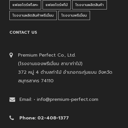
แฟลชไดร์ฟโลหะ
แฟลชไดร์ฟไม้
โรงงานผลิตสินค้า
โรงงานผลิตสินค้าพรีเมี่ยม
โรงงานพรีเมี่ยม
CONTACT US
Premium Perfect Co., Ltd.
(โรงงานของพรีเมี่ยม สาขาท่าไม้)
372 หมู่ 4 ตำบลท่าไม้ อำเภอกระทุ่มแบน จังหวัด
สมุทรสาคร 74110
Email: • info@premium-perfect.com
Phone: 02-408-1377