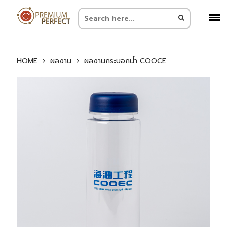
HOME
ผลงาน
ผลงานกระบอกน้ำ COOCE